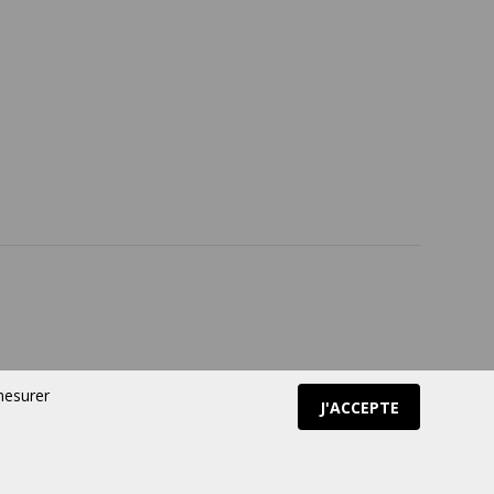
Politique de retour
Suivez-nous
 mesurer
J'ACCEPTE
Boutique en ligne
par Panierdachat™