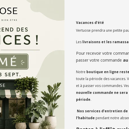
Vacances d’été
Ce terrarium saur
Vertuose prendra une petite pau
Tout ce dont il a 
d'être arrosé qua
Les
livraisons et les ramass
correspondre aux 
saison.
Pour recevoir votre comm
* les plantes peu
passer votre commande
au
Notre
boutique en ligne rest
toute la période des vacances.
et à passer vos commandes. Veui
nouvelle commande ne sera 
période
.
PRODUITS RECOMMANDÉS
Nos services d’entretien de
l’habitude
pendant notre abse