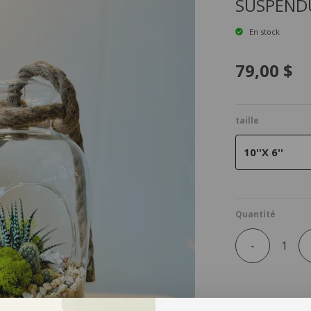
SUSPEND
En stock
79,00 $
taille
10''X 6''
Quantité
-