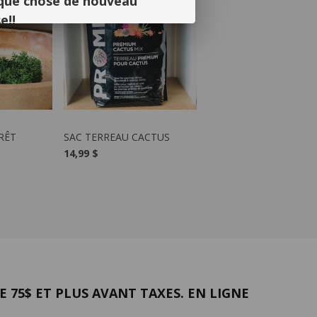
elque chose de nouveau
e!!
 et votre soutien continu. Nous avons
septembre!
ODUIT
VOIR LE PRODUIT
RÊT
SAC TERREAU CACTUS
14,99 $
 75$ ET PLUS AVANT TAXES. EN LIGNE