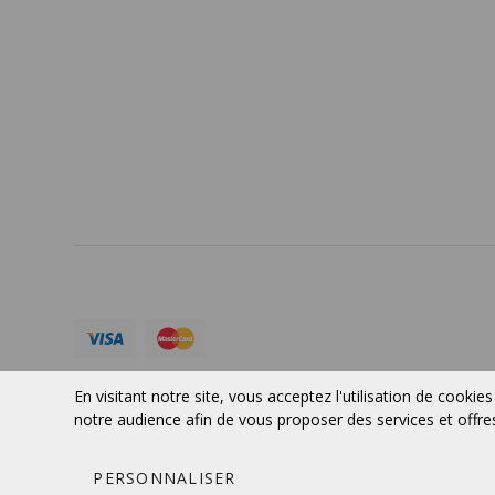
PORTFOLIO
Termes
SERVICES
À PRO
Devise:
CAD
En visitant notre site, vous acceptez l'utilisation de cookies
© 2026 VERTUOSE Tous droits réservés.
notre audience afin de vous proposer des services et offre
PERSONNALISER