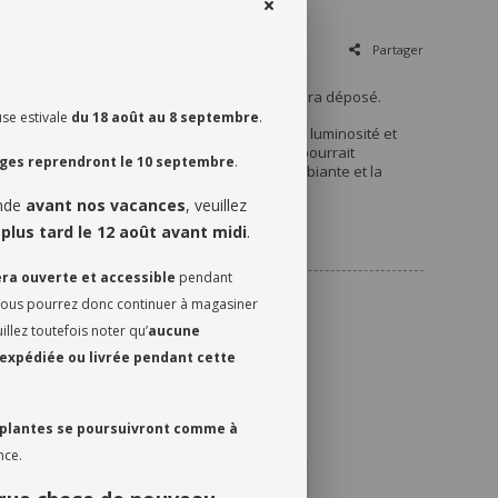
Partager
a inévitablement égayer toute surface où il sera déposé.
se estivale
du 18 août au 8 septembre
.
besoin pour être heureux est d'une très bonne luminosité et
nd son terreau est complètement sec, ce qui pourrait
ages reprendront le 10 septembre
.
2 ou 3 semaines, selon le taux d'humidité ambiante et la
ande
avant nos vacances
, veuillez
vent varier
 plus tard le 12 août avant midi
.
era ouverte et accessible
pendant
 Vous pourrez donc continuer à magasiner
llez toutefois noter qu’
aucune
expédiée ou livrée pendant cette
 plantes se poursuivront comme à
nce.