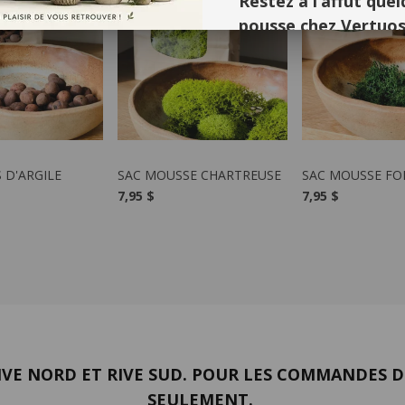
Restez à l’affût qu
pousse chez Vertuos
Merci pour votre compréhension
très hâte de vous retrouver en 
LE PRODUIT
VOIR LE PRODUIT
VOIR LE PR
S D'ARGILE
SAC MOUSSE CHARTREUSE
SAC MOUSSE FO
7,95 $
7,95 $
VE NORD ET RIVE SUD. POUR LES COMMANDES DE
SEULEMENT.