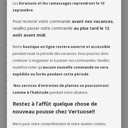
existent.
Les
livraisons et les ramassages reprendront le 10
septembre
.
ENTRETIEN
Pour recevoir votre commande
avant nos vacances
,
Bien que le Dracaena aime l’humidité, il faut toutefois
veuillez passer votre commande
au plus tard le 12
s’assurer que son terreau s’assèche jusqu’au premier
août avant midi
.
tiers entre les arrosages. Un arrosage trop abondant
ou fréquent pourrait faire pourrir ses racines et
Notre
boutique en ligne restera ouverte et accessible
brunir le bout de ses fines feuilles marginées. Tout
pendant toute la période des vacances. Vous pourrez donc
comme bien d’autres plantes tropicales, il apprécie la
continuer à magasiner et à passer vos commandes. Veuillez
vaporisation régulière, surtout en hiver.
toutefois noter qu’
aucune nouvelle commande ne sera
Assurez-vous de bien évaluer les besoins d’arrosage
expédiée ou livrée pendant cette période
.
de votre plante quand vous en prenez possession.
Nos services d’entretien de plantes se poursuivront
Avant de l’arroser la première fois, vérifiez le taux
d’humidité du terreau afin de déterminer s’il est
comme à l’habitude
pendant notre absence.
humide ou non près de la surface. Il est également
Restez à l’affût quelque chose de
préférable d’en aérer le terreau avant de l’arroser la
nouveau pousse chez Vertuose!!
toute première fois, car le sol est souvent compressé
afin d’éviter tout mouvement durant le transport. Ceci
permet donc au terreau de respirer et de libérer son
Merci pour votre compréhension et votre soutien continu.