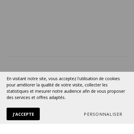
SERVICES
À PROPOS
Contact
Devise:
CAD
En visitant notre site, vous acceptez l'utilisation de cookies
pour améliorer la qualité de votre visite, collecter les
statistiques et mesurer notre audience afin de vous proposer
des services et offres adaptés.
Suivez-nous
J'ACCEPTE
PERSONNALISER
© 2026 VERTUOSE Tous droits réservés.
Boutique en ligne
par Panierdachat™