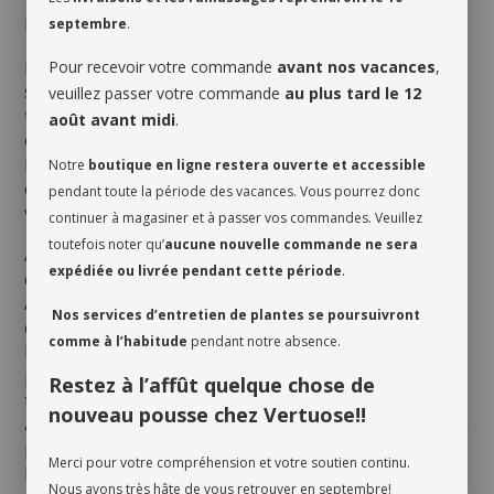
ENTRETIEN
septembre
.
Bien que le Dracaena aime l’humidité, il faut toutefois
Pour recevoir votre commande
avant nos vacances
,
s’assurer que son terreau s’assèche jusqu’au premier
veuillez passer votre commande
au plus tard le 12
tiers entre les arrosages. Un arrosage trop abondant
août avant midi
.
ou fréquent pourrait faire pourrir ses racines et
brunir le bout de ses fines feuilles marginées. Tout
Notre
boutique en ligne restera ouverte et accessible
comme bien d’autres plantes tropicales, il apprécie la
pendant toute la période des vacances. Vous pourrez donc
vaporisation régulière, surtout en hiver.
continuer à magasiner et à passer vos commandes. Veuillez
toutefois noter qu’
aucune nouvelle commande ne sera
Assurez-vous de bien évaluer les besoins d’arrosage
expédiée ou livrée pendant cette période
.
de votre plante quand vous en prenez possession.
Avant de l’arroser la première fois, vérifiez le taux
Nos services d’entretien de plantes se poursuivront
d’humidité du terreau afin de déterminer s’il est
comme à l’habitude
pendant notre absence.
humide ou non près de la surface. Il est également
préférable d’en aérer le terreau avant de l’arroser la
Restez à l’affût quelque chose de
toute première fois, car le sol est souvent compressé
nouveau pousse chez Vertuose!!
afin d’éviter tout mouvement durant le transport. Ceci
permet donc au terreau de respirer et de libérer son
Merci pour votre compréhension et votre soutien continu.
humidité.
Nous avons très hâte de vous retrouver en septembre!