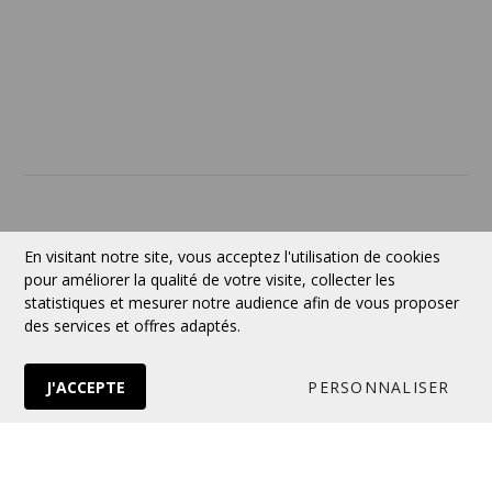
À PROPOS
Contact
Devise:
CAD
En visitant notre site, vous acceptez l'utilisation de cookies
pour améliorer la qualité de votre visite, collecter les
statistiques et mesurer notre audience afin de vous proposer
des services et offres adaptés.
Suivez-nous
J'ACCEPTE
PERSONNALISER
© 2026 VERTUOSE Tous droits réservés.
Boutique en ligne
par Panierdachat™