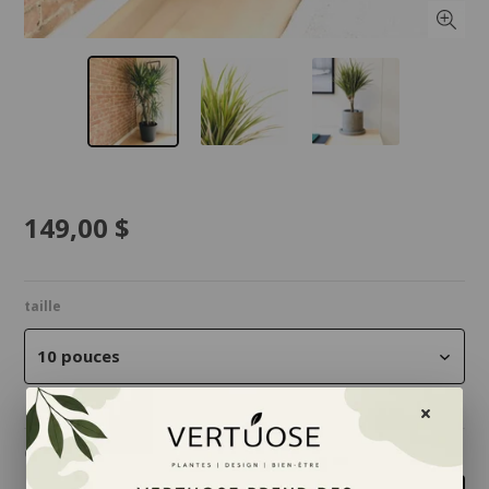
149,00 $
taille
10 pouces
Quantité