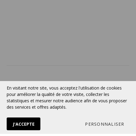
SERVICES
À PROPOS
Contact
Devise:
CAD
En visitant notre site, vous acceptez l'utilisation de cookies
pour améliorer la qualité de votre visite, collecter les
statistiques et mesurer notre audience afin de vous proposer
des services et offres adaptés.
Suivez-nous
J'ACCEPTE
PERSONNALISER
© 2026 VERTUOSE Tous droits réservés.