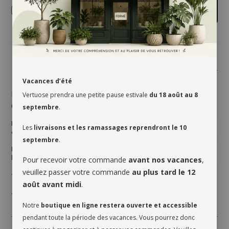
-
+
Ajouter au panier
Partager
Vacances d’été
Le diamant rose symbolise le bonheur et stimule la
Vertuose prendra une petite pause estivale
du 18 août au 8
créativité artistique.
septembre
.
Les fleurs qui constituent l’arrangement peuvent varier selon les
Les
livraisons et les ramassages reprendront le 10
disponibilités saisonnières.
septembre
.
Le style et l’impact visuel sont identiques, peu importe les variétés et
les couleurs que nous utilisons.
Pour recevoir votre commande
avant nos vacances
,
veuillez passer votre commande
au plus tard le 12
* bouquet lié
août avant midi
.
* contenant en sus
Notre
boutique en ligne restera ouverte et accessible
pendant toute la période des vacances. Vous pourrez donc