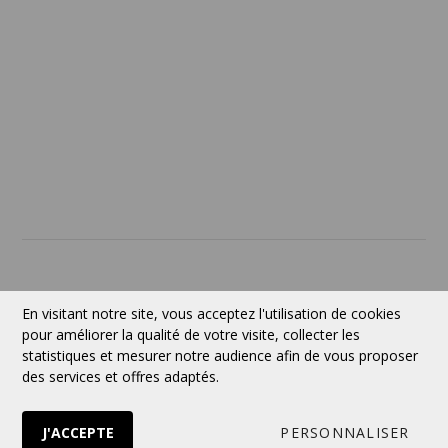
Politique de retour
SERVICES
À PROPOS
Contact
Devise:
CAD
En visitant notre site, vous acceptez l'utilisation de cookies
pour améliorer la qualité de votre visite, collecter les
statistiques et mesurer notre audience afin de vous proposer
des services et offres adaptés.
Suivez-nous
J'ACCEPTE
PERSONNALISER