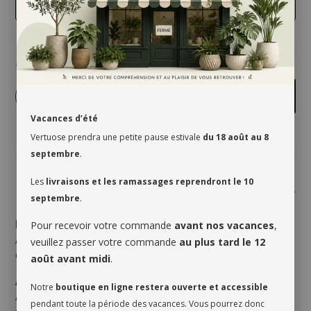
4 pouces
Quantité
-
+
Ajouter au panier
Vacances d’été
Vertuose prendra une petite pause estivale
du 18 août au 8
septembre
.
Les
livraisons et les ramassages reprendront le 10
Partager
septembre
.
Lumière
Pour recevoir votre commande
avant nos vacances
,
Aime une
lumière vive
. Quelques heures de soleil
veuillez passer votre commande
au plus tard le 12
doux peuvent aider la floraison.
août avant midi
.
Arrosage
Notre
boutique en ligne restera ouverte et accessible
Arroser lorsque le dessus du terreau commence à
pendant toute la période des vacances. Vous pourrez donc