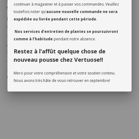
sécher. Garder le sol légèrement humide, mais jamais
continuer à magasiner et à passer vos commandes. Veuillez
détrempé.
toutefois noter qu’
aucune nouvelle commande ne sera
Humidité
expédiée ou livrée pendant cette période
.
Apprécie une humidité moyenne à élevée.
Nos services d’entretien de plantes se poursuivront
Température
comme à l’habitude
pendant notre absence.
Aime la chaleur. Éviter le froid et les courants d’air. Ne
Restez à l’affût quelque chose de
pas exposer à des températures trop basses.
nouveau pousse chez Vertuose!!
Terreau
Utiliser un terreau bien drainant dans un pot avec
Merci pour votre compréhension et votre soutien continu.
drainage.
Nous avons très hâte de vous retrouver en septembre!