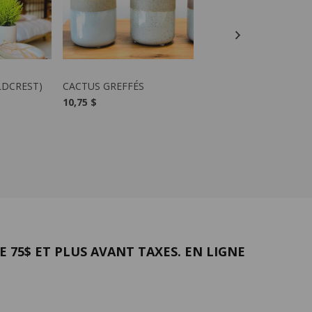
ODUIT
VOIR LE PRODUIT
VOIR LE PRODUIT
LDCREST)
CACTUS GREFFÉS
PHIPSALIDOPSIS ( CA
DE PAQUES)
10,75 $
12,00 $
-
38,00 $
 75$ ET PLUS AVANT TAXES. EN LIGNE