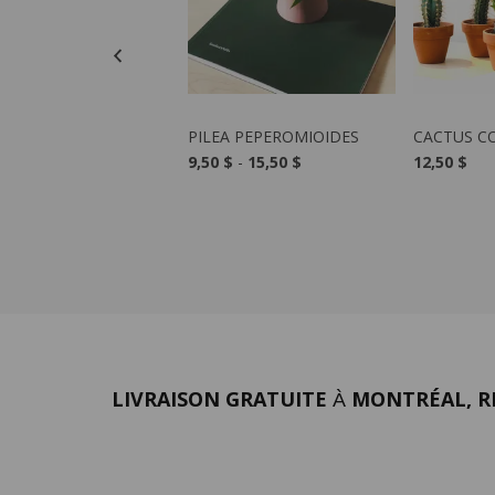
VOIR LE PRODUIT
VOIR LE PRODUIT
VOIR 
 AUSTRALIS
PILEA PEPEROMIOIDES
CACTUS C
0 $
9,50 $
-
15,50 $
12,50 $
LIVRAISON GRATUITE
MONTRÉAL, RI
À