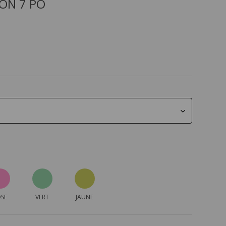
ON 7 PO
SE
VERT
JAUNE