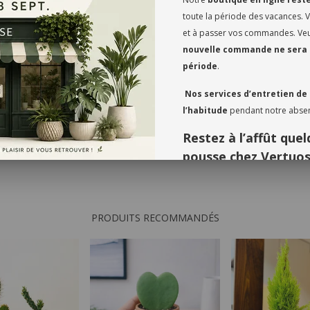
Profondeur gén
toute la période des vacances.
retombantes p
et à passer vos commandes. Veui
Finition uniq
Les légères va
nouvelle commande ne sera 
singulier ; aucu
période
.
Adoptez ces pièces
de décoration : cho
Nos services d’entretien de
laissez le ciment r
l’habitude
pendant notre abse
Restez à l’affût qu
pousse chez Vertuos
Merci pour votre compréhension
très hâte de vous retrouver en 
PRODUITS RECOMMANDÉS