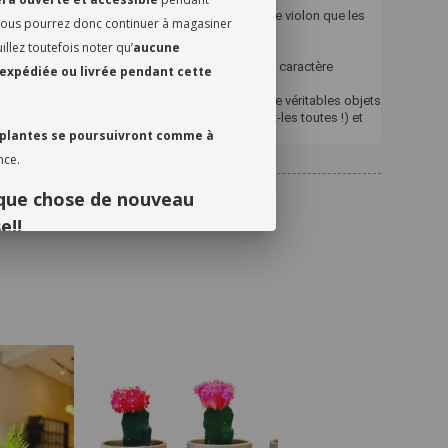
éreuse, bien les imposants figuiers à feuilles de violon que les
 Vous pourrez donc continuer à magasiner
lantes grasses.
llez toutefois noter qu’
aucune
ue
riations de la matière confèrent à chaque pot un caractère
expédiée ou livrée pendant cette
n n’est tout à fait pareil.
 d’artisanat moderne et faites de vos plantes de véritables objets
isissez votre couleur préférée (ou collectionnez-les toutes !) et
 plantes se poursuivront comme à
évéler la beauté de votre verdure.
nce.
elque chose de nouveau
e!!
 et votre soutien continu. Nous avons
septembre!