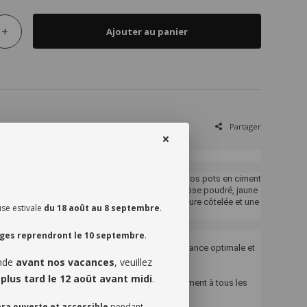
+
Ajouter au panier
Partager
ouveaux pots en ciment
rieur (ou votre espace abrité en extérieur) avec nos pots en ciment
linés en quatre coloris tendance : vert sauge, rose poudré, jaune
intemporel. Chaque pot arbore une élégante texture côtelée et une
se estivale
du 18 août au 8 septembre
.
un style à la fois sculptural et épuré.
ages reprendront le 10 septembre
.
omparable
iment haute densité, nos pots offrent une résistance optimale et
 stabilité, même pour les plus grands végétaux.
ande
avant nos vacances
, veuillez
aliste
 plus tard le 12 août avant midi
.
 sobre et leur palette douce s’intègrent parfaitement à tous les
lon scandinave à l’atelier industriel.
era ouverte et accessible
pendant
tes les plantes