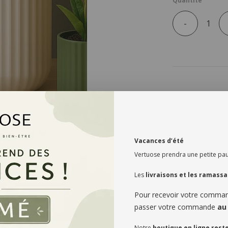
Quantité
-
Découvrez nos n
Sublimez votre inté
Vacances d’été
haut de gamme, déc
moutarde et blanc 
Vertuose prendra une petite pau
finition mate, pour 
Les
livraisons et les ramass
Solidité inc
Fabriqués en c
une excellente
Pour recevoir votre comm
Design minim
passer votre commande
au
Leur silhouette
univers — du sa
Notre
boutique en ligne rest
Adaptés à tou