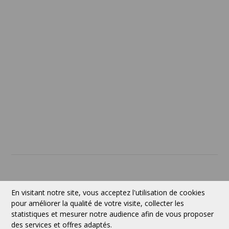
Confidentialité
Politique de retour
SERVICES
À PROPOS
Contact
Devise:
CAD
En visitant notre site, vous acceptez l'utilisation de cookies
pour améliorer la qualité de votre visite, collecter les
statistiques et mesurer notre audience afin de vous proposer
des services et offres adaptés.
Suivez-nous