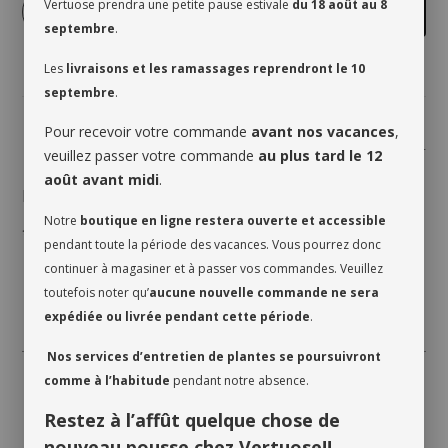
Vertuose prendra une petite pause estivale
du 18 août au 8
-
+
Ajouter au panier
septembre
.
Les
livraisons et les ramassages reprendront le 10
septembre
.
Pour recevoir votre commande
avant nos vacances
,
Partager
veuillez passer votre commande
au plus tard le 12
août avant midi
.
Description à venir
Notre
boutique en ligne restera ouverte et accessible
***pot en céramique non inclus ***
pendant toute la période des vacances. Vous pourrez donc
continuer à magasiner et à passer vos commandes. Veuillez
toutefois noter qu’
aucune nouvelle commande ne sera
expédiée ou livrée pendant cette période
.
Nos services d’entretien de plantes se poursuivront
comme à l’habitude
pendant notre absence.
Restez à l’affût quelque chose de
nouveau pousse chez Vertuose!!