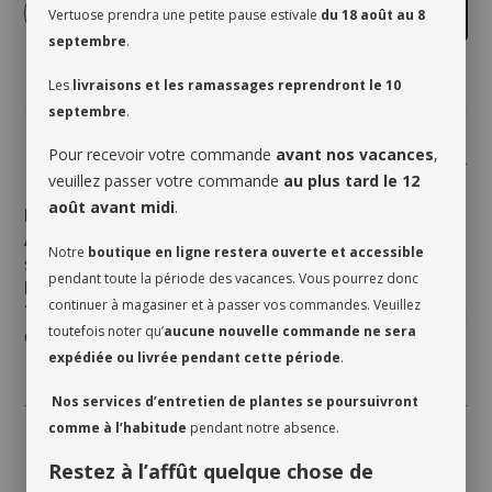
-
+
Ajouter au panier
Vertuose prendra une petite pause estivale
du 18 août au 8
septembre
.
Les
livraisons et les ramassages reprendront le 10
septembre
.
Pour recevoir votre commande
avant nos vacances
,
Partager
veuillez passer votre commande
au plus tard le 12
août avant midi
.
Lumière :
Lumière vive indirecte.
Arrosage :
Arroser lorsque le terreau est légèrement
Notre
boutique en ligne restera ouverte et accessible
sec.
pendant toute la période des vacances. Vous pourrez donc
Humidité :
Aime une bonne humidité ambiante.
continuer à magasiner et à passer vos commandes. Veuillez
Température :
Garder dans un endroit chaud, à l’abri
toutefois noter qu’
aucune nouvelle commande ne sera
des courants d’air froid.
expédiée ou livrée pendant cette période
.
Nos services d’entretien de plantes se poursuivront
comme à l’habitude
pendant notre absence.
Restez à l’affût quelque chose de