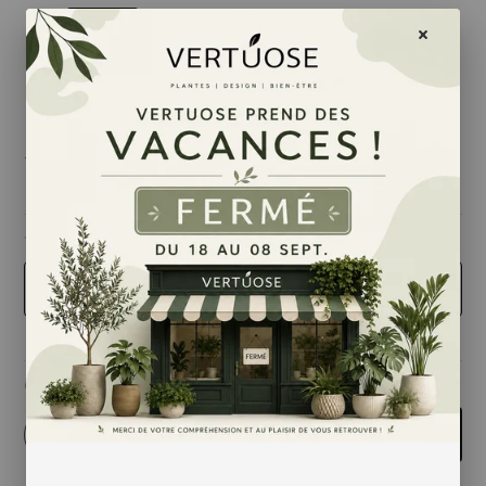
149,00 $
taille
Bouquet Résilience (3 mois)
Quantité
-
+
Ajouter au panier