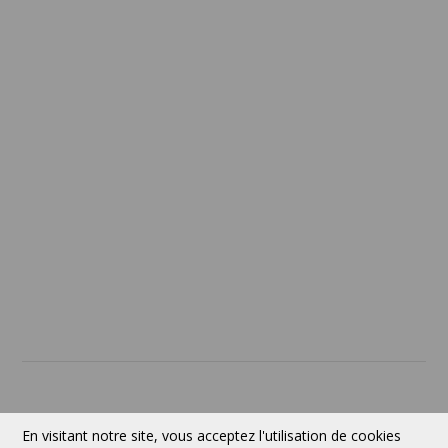
Termes et conditions
Confidentialité
Politique de retour
SERVICES
À PROPOS
Contact
Devise:
CAD
En visitant notre site, vous acceptez l'utilisation de cookies