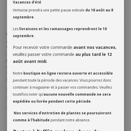
Vacances d’été
Vertuose prendra une petite pause estivale
du 18 août au 8
septembre
.
Partager
Les
livraisons et les ramassages reprendront le 10
Cet Abonnement floral saura témoigner de votre
septembre
.
amour envers toute personne qui vous est chère ou
vous-même! Notre équipe confectionnera un
Pour recevoir votre commande
avant nos vacances
,
bouquet par mois pour la personne désignée, à l’aide
veuillez passer votre commande
au plus tard le 12
de fleurs locales et de saison. Dans le cas d’un
août avant midi
.
abonnement de 3 mois, un bouquet sera livré tous
les mois durant une période de 3 mois. Et ainsi de
Notre
boutique en ligne restera ouverte et accessible
suite pour les autres forfaits.
pendant toute la période des vacances. Vous pourrez donc
continuer à magasiner et à passer vos commandes. Veuillez
N.B. : L’abonnement ne peut être ni annulé ni
toutefois noter qu’
aucune nouvelle commande ne sera
remboursé en cours de route
expédiée ou livrée pendant cette période
.
*vase en sus
Nos services d’entretien de plantes se poursuivront
comme à l’habitude
pendant notre absence.