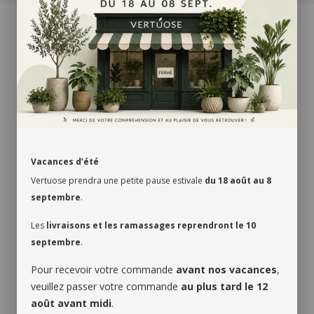
LIVRAISON GRATUITE
MONTRÉAL, RIVE
À
NORD ET RIVE SUD. POUR LES COMMANDES
DE 75$ ET PLUS AVANT TAXES. EN LIGNE
SEULEMENT.
Vacances d’été
Vertuose prendra une petite pause estivale
du 18 août au 8
PORTFOLIO
septembre
.
Termes et conditions
Les
livraisons et les ramassages reprendront le 10
septembre
.
Confidentialité
Pour recevoir votre commande
avant nos vacances
,
veuillez passer votre commande
au plus tard le 12
Politique de retour
août avant midi
.