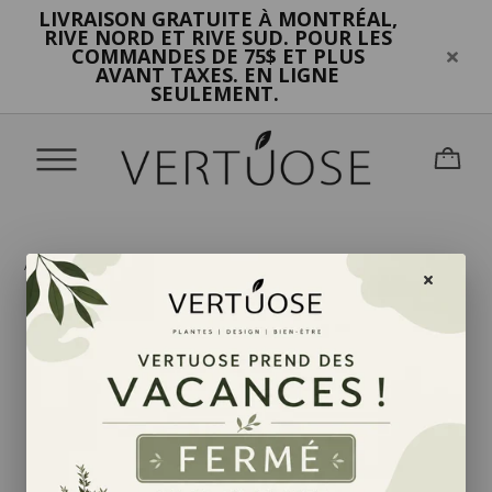
LIVRAISON GRATUITE
MONTRÉAL,
À
RIVE NORD ET RIVE SUD. POUR LES
COMMANDES DE 75$ ET PLUS
AVANT TAXES. EN LIGNE
SEULEMENT.
Accueil
Blogue