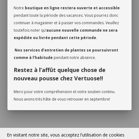
SERVICES
Notre
boutique en ligne restera ouverte et accessible
pendant toute la période des vacances. Vous pourrez donc
continuer à magasiner et à passer vos commandes. Veuillez
À PROPOS
toutefois noter qu’
aucune nouvelle commande ne sera
expédiée ou livrée pendant cette période
.
Contact
Nos services d’entretien de plantes se poursuivront
comme à l’habitude
pendant notre absence.
Restez à l’affût quelque chose de
Devise:
CAD
nouveau pousse chez Vertuose!!
Merci pour votre compréhension et votre soutien continu.
Nous avons très hâte de vous retrouver en septembre!
Suivez-nous
© 2026 VERTUOSE Tous droits réservés.
En visitant notre site, vous acceptez l'utilisation de cookies